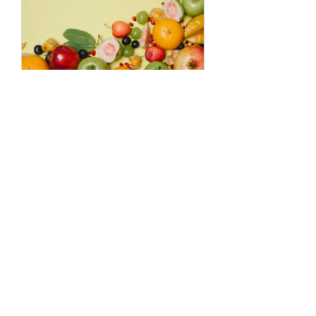
Fruits & Veggies 🍎
🥕
30 Tage
Kostenlos
Details ansehen